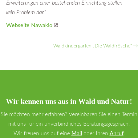
Erweiterungen einer bestehenden Einrichtung stellen
kein Problem dar.“
Webseite Nawakio
Waldkindergarten „Die Waldfrösche“
→
Wir kennen uns aus in Wald und Natur!
Sie möchten mehr erfahren? Vereinbaren Sie einen Termin
mit uns für ein unverbindliches Beratungsgespräch.
Wir freuen uns auf eine
Mail
oder Ihren
Anruf
.